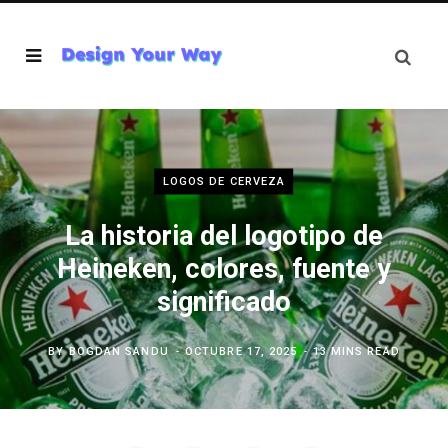
LOGOS DE CERVEZA
La historia del logotipo de
Heineken, colores, fuente y
significado
BY
BOGDAN SANDU
OCTUBRE 17, 2025
13 MINS READ