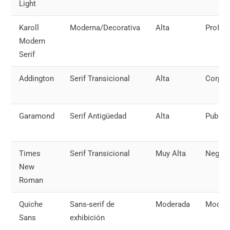
Light
Karoll
Moderna/Decorativa
Alta
Profes
Modern
Serif
Addington
Serif Transicional
Alta
Corpor
Garamond
Serif Antigüedad
Alta
Public
Times
Serif Transicional
Muy Alta
Negoci
New
Roman
Quiche
Sans-serif de
Moderada
Moda/M
Sans
exhibición