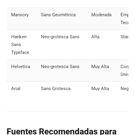
Mansory
Sans Geométrica
Moderada
Empres
Tecnol
Hanken
Neo-grotesca Sans
Alta
Startu
Sans
Typeface
Helvetica
Neo-grotesca Sans
Muy Alta
Corpor
Univer
Arial
Sans Grotesca
Muy Alta
Negoci
Fuentes Recomendadas para