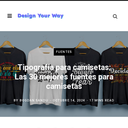
FUENTES
Tipografía para camisetas:
Las 30 mejores fuentes para
camisetas
BY
BOGDAN SANDU
OCTUBRE 14, 2024
17 MINS READ