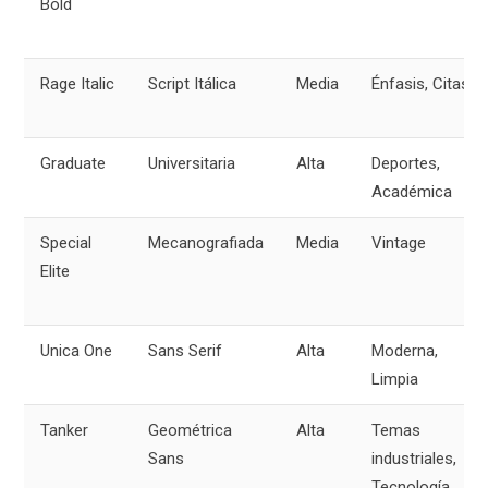
Bold
Rage Italic
Script Itálica
Media
Énfasis, Citas
Graduate
Universitaria
Alta
Deportes,
Académica
Special
Mecanografiada
Media
Vintage
Elite
Unica One
Sans Serif
Alta
Moderna,
Limpia
Tanker
Geométrica
Alta
Temas
Sans
industriales,
Tecnología