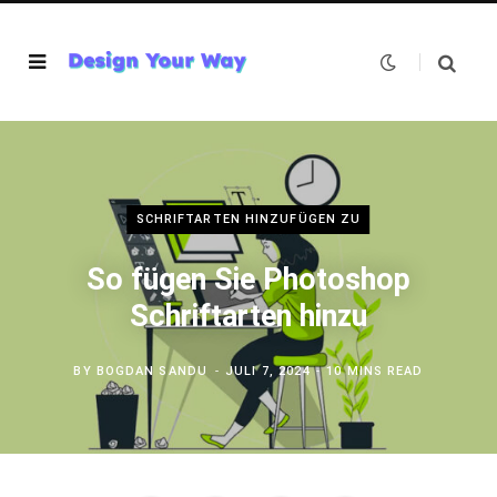
SCHRIFTARTEN HINZUFÜGEN ZU
So fügen Sie Photoshop
Schriftarten hinzu
BY
BOGDAN SANDU
JULI 7, 2024
10 MINS READ