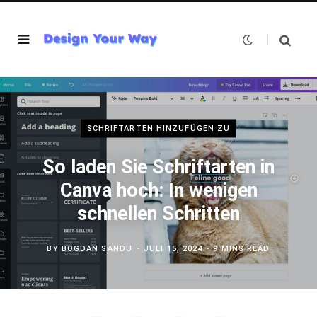
SCHRIFTARTEN HINZUFÜGEN ZU
So laden Sie Schriftarten in
Canva hoch: In wenigen
schnellen Schritten
BY
BOGDAN SANDU
JULI 15, 2024
9 MINS READ