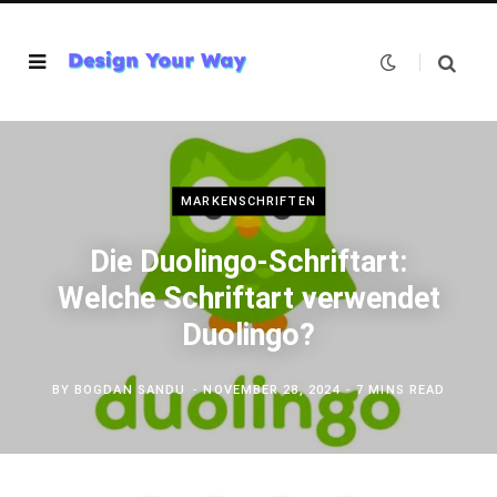
MARKENSCHRIFTEN
Die Duolingo-Schriftart:
Welche Schriftart verwendet
Duolingo?
BY
BOGDAN SANDU
NOVEMBER 28, 2024
7 MINS READ