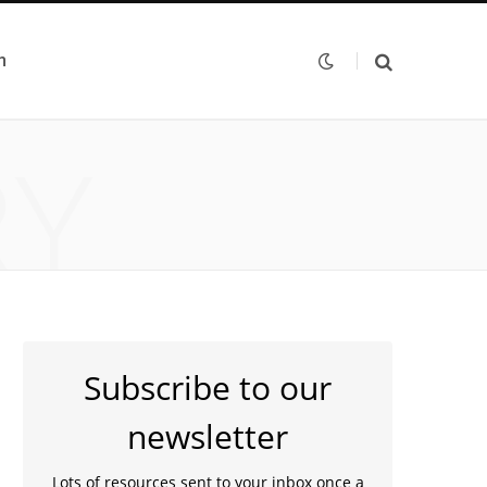
n
RY
Subscribe to our
newsletter
Lots of resources sent to your inbox once a