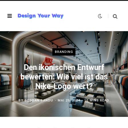
BRANDING
Den ikonischen Entwurf
bewerten: Wie viel ist das
Nike-Logo wert?
BY
BOGDAN SANDU
MAI 25, 2024
10 MINS READ