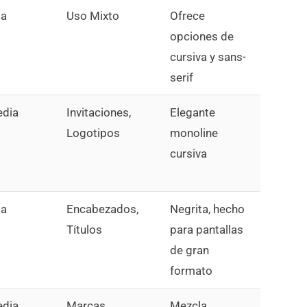
ta
Uso Mixto
Ofrece
opciones de
cursiva y sans-
serif
dia
Invitaciones,
Elegante
Logotipos
monoline
cursiva
ta
Encabezados,
Negrita, hecho
Títulos
para pantallas
de gran
formato
dia
Marcas
Mezcla