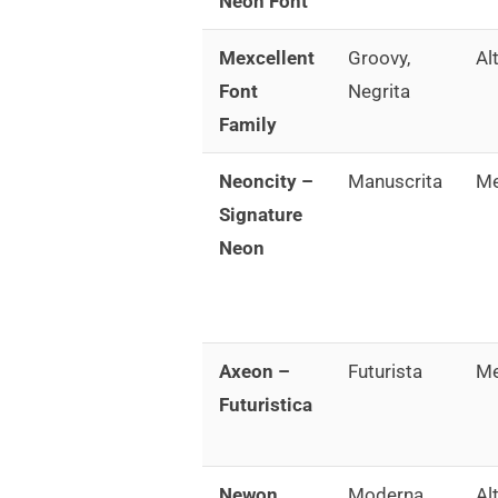
Neon Font
Mexcellent
Groovy,
Al
Font
Negrita
Family
Neoncity –
Manuscrita
Me
Signature
Neon
Axeon –
Futurista
Me
Futuristica
Newon
Moderna,
Al