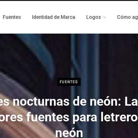
Fuentes
Identidad de Marca
Logos
Cómo agr
FUENTES
s nocturnas de neón: L
res fuentes para letrer
neón