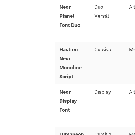
Neon
Dúo,
Al
Planet
Versátil
Font Duo
Hastron
Cursiva
Me
Neon
Monoline
Script
Neon
Display
Al
Display
Font
Lumaneon
Cursiva
Me