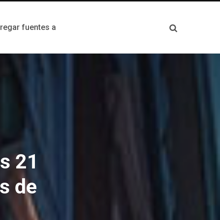
egar fuentes a
as 21
os de