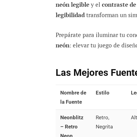
neón legible
y el
contraste de
legibilidad
transforman un simp
Prepárate para iluminar tu co
neón
: elevar tu juego de diseñ
Las Mejores Fuent
Nombre de
Estilo
Le
la Fuente
Neonblitz
Retro,
Al
– Retro
Negrita
Neon