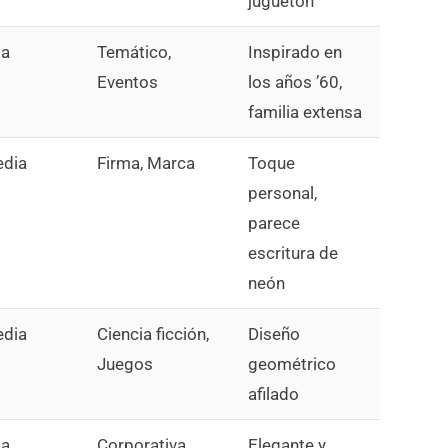
juguetón
ta
Temático,
Inspirado en
Eventos
los años ’60,
familia extensa
dia
Firma, Marca
Toque
personal,
parece
escritura de
neón
dia
Ciencia ficción,
Diseño
Juegos
geométrico
afilado
ta
Corporativa,
Elegante y