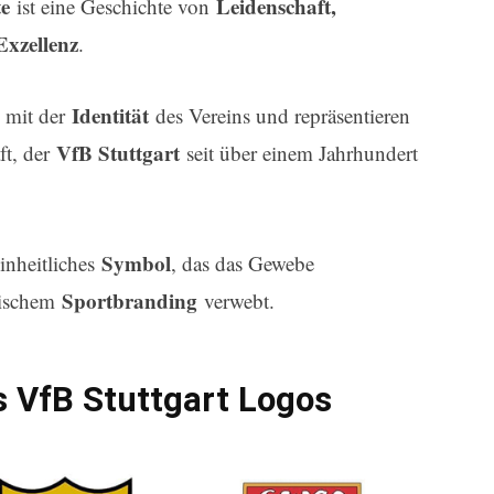
te
Leidenschaft,
ist eine Geschichte von
Exzellenz
.
Identität
d mit der
des Vereins und repräsentieren
VfB Stuttgart
ft, der
seit über einem Jahrhundert
Symbol
einheitliches
, das das Gewebe
Sportbranding
sischem
verwebt.
s VfB Stuttgart Logos