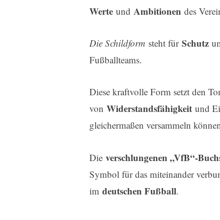
Werte
Ambitionen
und
des Verein
Schutz
Die Schildform
steht für
u
Fußballteams.
Diese kraftvolle Form setzt den Ton
Widerstandsfähigkeit
von
und Ein
gleichermaßen versammeln können
verschlungenen „VfB“-Buch
Die
Symbol für das miteinander verbun
deutschen Fußball
im
.