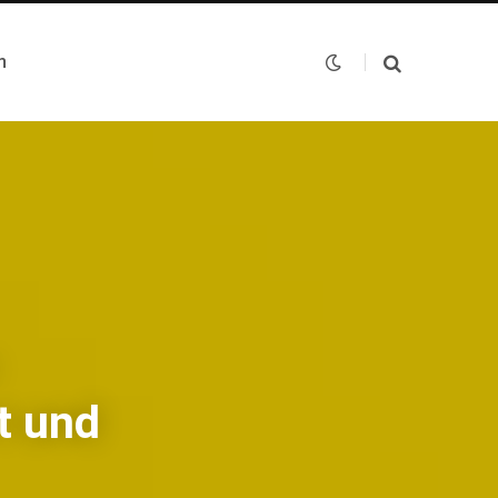
n
:
t und