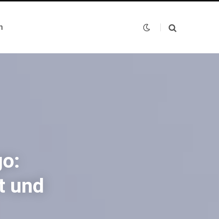
n
go:
t und