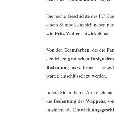
Geschichte
Die reiche
des FC Kaise
einem Symbol, das sich neben m
Fritz Walter
wie
entwickelt hat.
Teamfarben
Fa
Von den
, die die
grafischen Designele
den feinen
Bedeutung
hervorheben — jedes De
wartet, entschlüsselt zu werden.
Indem Sie in diesen Artikel eintau
Bedeutung
Wappens
die
des
, so
Entwicklungsgeschi
faszinierende