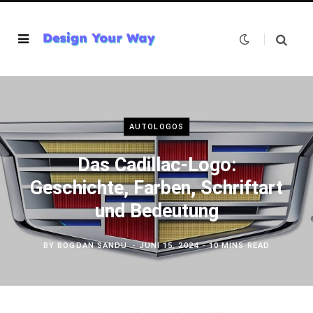
AUTOLOGOS
Das Cadillac-Logo:
Geschichte, Farben, Schriftart
und Bedeutung
BY
BOGDAN SANDU
JUNI 15, 2024
10 MINS READ