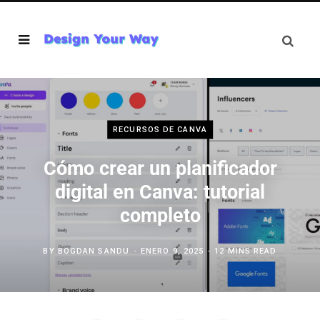
RECURSOS DE CANVA
Cómo crear un planificador
digital en Canva: tutorial
completo
BY
BOGDAN SANDU
ENERO 9, 2025
12 MINS READ