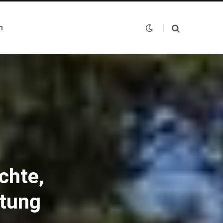
n
chte,
utung