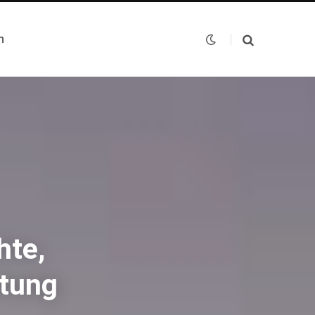
n
hte,
utung