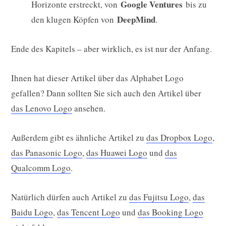
Google Ventures
Horizonte erstreckt, von
bis zu
DeepMind
den klugen Köpfen von
.
Ende des Kapitels – aber wirklich, es ist nur der Anfang.
Ihnen hat dieser Artikel über das Alphabet Logo
gefallen? Dann sollten Sie sich auch den Artikel über
das Lenovo Logo
ansehen.
Außerdem gibt es ähnliche Artikel zu
das Dropbox Logo
,
das Panasonic Logo
,
das Huawei Logo
und
das
Qualcomm Logo
.
Natürlich dürfen auch Artikel zu
das Fujitsu Logo
,
das
Baidu Logo
,
das Tencent Logo
und
das Booking Logo