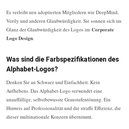
Es verleiht neu adoptierten Mitgliedern wie DeepMind,
Verily und anderen Glaubwürdigkeit. Sie sonnen sich im
Corporate
Glanz der Glaubwürdigkeit des Logos im
Logo Design
.
Was sind die Farbspezifikationen des
Alphabet-Logos?
Denken Sie an Schwarz und Einfachheit. Kein
Aufhebens. Das Alphabet-Logo verwendet eine
unauffällige, selbstbewusste Graustufentönung. Ein
Hinweis auf Professionalität und die straffe Effizienz, die
dieser multinationale Konzern übernimmt.