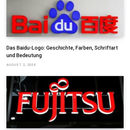
Das Baidu-Logo: Geschichte, Farben, Schriftart
und Bedeutung
AUGUST 2, 2024