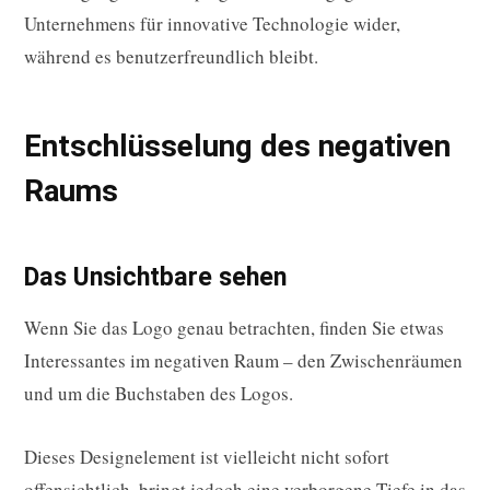
Unternehmens für innovative Technologie wider,
während es benutzerfreundlich bleibt.
Entschlüsselung des negativen
Raums
Das Unsichtbare sehen
Wenn Sie das Logo genau betrachten, finden Sie etwas
Interessantes im negativen Raum – den Zwischenräumen
und um die Buchstaben des Logos.
Dieses Designelement ist vielleicht nicht sofort
offensichtlich, bringt jedoch eine verborgene Tiefe in das