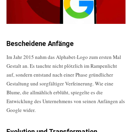
Bescheidene Anfänge
Im Jahr 2015 nahm das Alphabet-Logo zum ersten Mal
Gestalt an. Es tauchte nicht plötzlich im Rampenlicht
auf, sondern entstand nach einer Phase gründlicher
Gestaltung und sorgfältiger Verfeinerung. Wie eine
Blume, die allmählich erblüht, spiegelte es die
Entwicklung des Unternehmens von seinen Anfängen als
Google wider.
Evolution und Transformation