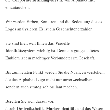
einzutauchen.
Wir werden Farben, Konturen und die Bedeutung dieses
Logos analysieren. Es ist ein Geschichtenerzähler.
Visuelle
Sie sind hier, weil Ihnen das
Identitätssystem
wichtig ist. Denn ein gut gestaltetes
Emblem ist ein mächtiger Verbündeter im Geschäft.
Bis zum letzten Punkt werden Sie die Nuancen verstehen,
die das Alphabet-Logo nicht nur unverwechselbar,
sondern auch strategisch brillant machen.
Bereiten Sie sich darauf vor,
Designästhetik
Markenidentität
durch
,
und das Wesen