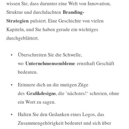
wissen Sie, dass darunter eine Welt von Innovation,
Branding-
Struktur und durchdachten
Strategien
pulsiert. Eine Geschichte von vielen
Kapiteln, und Sie haben gerade ein wichtiges
durchgeblättert.
Überschreiten Sie die Schwelle,
Unternehmensembleme
wo
ernsthaft Geschäft
bedeuten.
Erinnere dich an die mutigen Züge
Grafikdesigns
des
, die ’nächstes!‘ schreien, ohne
ein Wort zu sagen.
Halten Sie den Gedanken eines Logos, das
Zusammengehörigkeit bedeutet und sich über