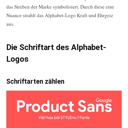
das Streben der Marke symbolisiert. Durch diese eine
Nuance strahlt das Alphabet-Logo Kraft und Ehrgeiz
aus.
Die Schriftart des Alphabet-
Logos
Schriftarten zählen