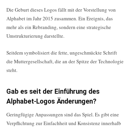
Die Geburt dieses Logos fällt mit der Vorstellung von
Alphabet im Jahr 2015 zusammen. Ein Ereignis, das
mehr als ein Rebranding, sondern eine strategische
Umstrukturierung darstellte.
Seitdem symbolisiert die fette, ungeschmückte Schrift
die Muttergesellschaft, die an der Spitze der Technologie
steht.
Gab es seit der Einführung des
Alphabet-Logos Änderungen?
Geringfügige Anpassungen sind das Spiel. Es gibt eine
Verpflichtung zur Einfachheit und Konsistenz innerhalb