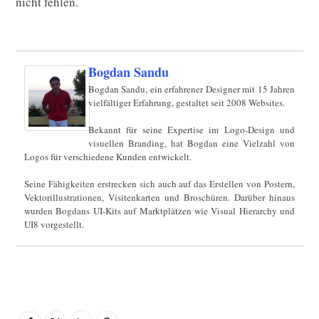
nicht fehlen.
Bogdan Sandu
Bogdan Sandu, ein erfahrener Designer mit 15 Jahren
vielfältiger Erfahrung, gestaltet seit 2008 Websites.
Bekannt für seine Expertise im Logo-Design und
visuellen Branding, hat Bogdan eine Vielzahl von
Logos für verschiedene Kunden entwickelt.
Seine Fähigkeiten erstrecken sich auch auf das Erstellen von Postern,
Vektorillustrationen, Visitenkarten und Broschüren. Darüber hinaus
wurden Bogdans UI-Kits auf Marktplätzen wie Visual Hierarchy und
UI8 vorgestellt.