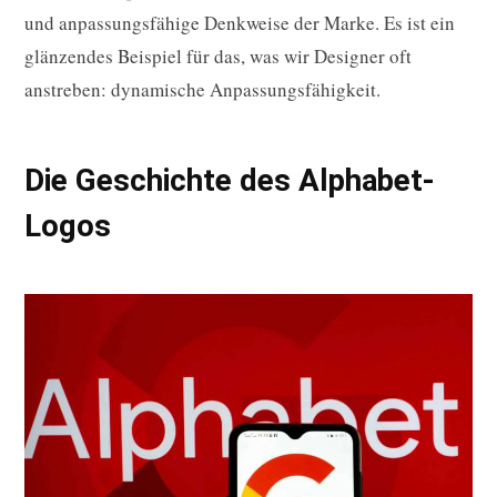
und anpassungsfähige Denkweise der Marke. Es ist ein
glänzendes Beispiel für das, was wir Designer oft
anstreben: dynamische Anpassungsfähigkeit.
Die Geschichte des Alphabet-
Logos