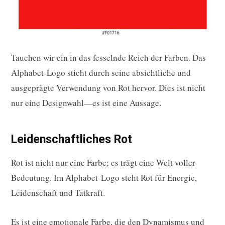
Tauchen wir ein in das fesselnde Reich der Farben. Das
Alphabet-Logo sticht durch seine absichtliche und
ausgeprägte Verwendung von Rot hervor. Dies ist nicht
nur eine Designwahl—es ist eine Aussage.
Leidenschaftliches Rot
Rot ist nicht nur eine Farbe; es trägt eine Welt voller
Bedeutung. Im Alphabet-Logo steht Rot für Energie,
Leidenschaft und Tatkraft.
Es ist eine emotionale Farbe, die den Dynamismus und