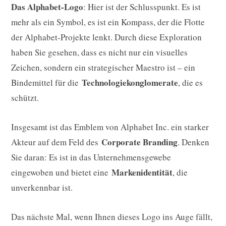
Das Alphabet-Logo
: Hier ist der Schlusspunkt. Es ist
mehr als ein Symbol, es ist ein Kompass, der die Flotte
der Alphabet-Projekte lenkt. Durch diese Exploration
haben Sie gesehen, dass es nicht nur ein visuelles
Zeichen, sondern ein strategischer Maestro ist – ein
Technologiekonglomerate
Bindemittel für die
, die es
schützt.
Insgesamt ist das Emblem von Alphabet Inc. ein starker
Corporate Branding
Akteur auf dem Feld des
. Denken
Sie daran: Es ist in das Unternehmensgewebe
Markenidentität
eingewoben und bietet eine
, die
unverkennbar ist.
Das nächste Mal, wenn Ihnen dieses Logo ins Auge fällt,