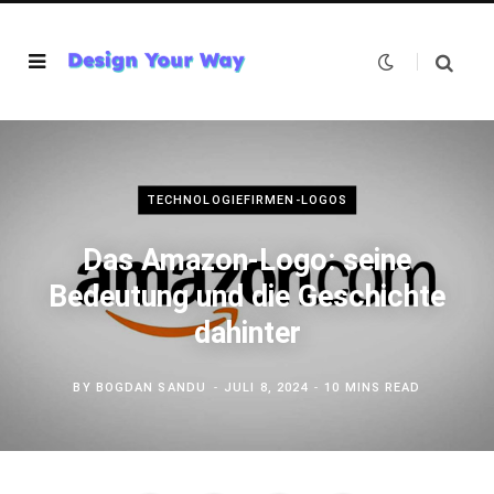
TECHNOLOGIEFIRMEN-LOGOS
Das Amazon-Logo: seine
Bedeutung und die Geschichte
dahinter
BY
BOGDAN SANDU
JULI 8, 2024
10 MINS READ