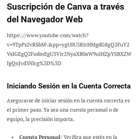
Suscripción de Canva a través
del Navegador Web
https\://www.youtube.com/watch?
v=9TpPs2vRSbM\&pp=ygU0U3RlcHMgdG8gQ2FuY2
VsIGEgQ2FudmEgU3Vic2NyaXB0aW9uIHZpYSBXZW
IgQnJvd3Nlcg%3D%3D
Iniciando Sesión en la Cuenta Correcta
Asegurarse de iniciar sesión en la cuenta correcta es
el primer paso. Ya sea una cuenta personal o de
equipo, la precisión importa.
Cuenta Personal
: Verifica que estés en la