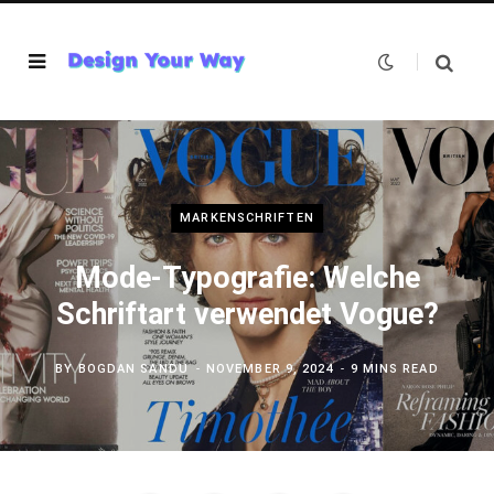
MARKENSCHRIFTEN
Mode-Typografie: Welche
Schriftart verwendet Vogue?
BY
BOGDAN SANDU
NOVEMBER 9, 2024
9 MINS READ