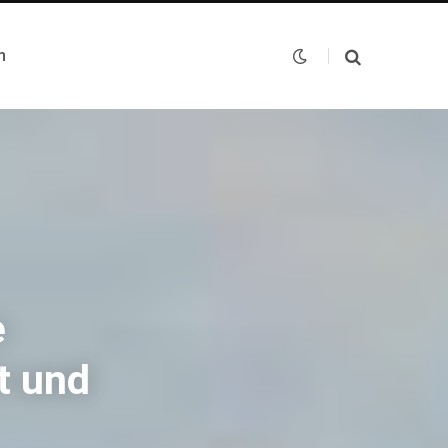
n
e
t und