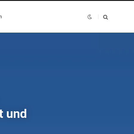
n
t und