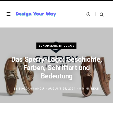
SCHUHMARKEN-LOGOS
Das Sperry-Logo: Geschichte,
Farben, Schriftart und
Bedeutung
BY
BOGDAN SANDU
AUGUST 25, 2024
8 MINS READ