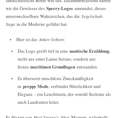
landschaftliche Route war das. Zusammenfassend haben
Sperry-Logos
wir die Gewässer des
umrundet, dieses
unverwechselbare Wahrzeichen, das die
Segelschuh-
Saga
in die Moderne geführt hat.
Hier ist das
Anker lichten
:
nautische Erzählung
Das Logo greift tief in eine
,
nicht aus einer Laune heraus, sondern aus
maritimen Grundlagen
festen
entstanden.
Es übersetzt rutschfeste Zweckmäßigkeit
preppy Mode
in
, verbindet Nützlichkeit und
Eleganz – ein Leuchtturm, der sowohl Seeleute als
auch Landratten leitet.
Es flüstert von
Paul Sperry
’s Ahoi-Moment, widerhallt