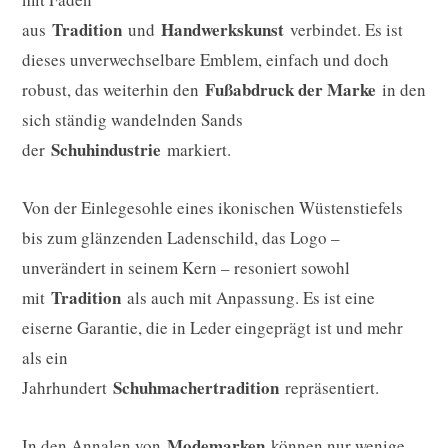
Tradition
Handwerkskunst
aus
und
verbindet. Es ist
dieses unverwechselbare Emblem, einfach und doch
Fußabdruck der Marke
robust, das weiterhin den
in den
sich ständig wandelnden Sands
Schuhindustrie
der
markiert.
Von der Einlegesohle eines ikonischen Wüstenstiefels
bis zum glänzenden Ladenschild, das Logo –
unverändert in seinem Kern – resoniert sowohl
Tradition
mit
als auch mit Anpassung. Es ist eine
eiserne Garantie, die in Leder eingeprägt ist und mehr
als ein
Schuhmachertradition
Jahrhundert
repräsentiert.
Modemarken
In den Annalen von
können nur wenige