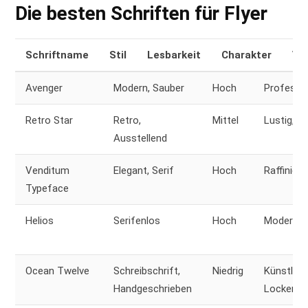
Die besten Schriften für Flyer
Schriftname
Stil
Lesbarkeit
Charakter
Vie
Avenger
Modern, Sauber
Hoch
Profession
Retro Star
Retro,
Mittel
Lustig, N
Ausstellend
Venditum
Elegant, Serif
Hoch
Raffiniert
Typeface
Helios
Serifenlos
Hoch
Modern, 
Ocean Twelve
Schreibschrift,
Niedrig
Künstleri
Handgeschrieben
Locker