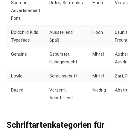
Sunmor
Retro, Serifenlos
Hoch
Vintage, V
Advertisement
Font
Boldchild Kids
Ausstellend,
Hoch
Launisch,
Typeface
Spaß
Freundlic
Genuine
Gebürstet,
Mittel
Authentis
Handgemacht
Ausdruck
Lovile
Schreibschrift
Mittel
Zart, Ro
Dazed
Verzerrt,
Niedrig
Abstrakt,
Ausstellend
Schriftartenkategorien für