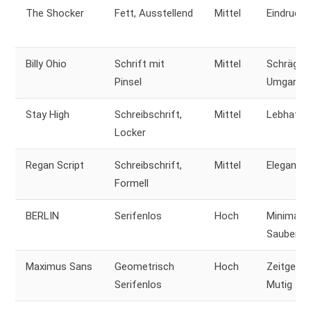
The Shocker
Fett, Ausstellend
Mittel
Eindrucksv
Billy Ohio
Schrift mit
Mittel
Schräg,
Pinsel
Umgangss
Stay High
Schreibschrift,
Mittel
Lebhaft, 
Locker
Regan Script
Schreibschrift,
Mittel
Elegant, 
Formell
BERLIN
Serifenlos
Hoch
Minimalis
Sauber
Maximus Sans
Geometrisch
Hoch
Zeitgenös
Serifenlos
Mutig