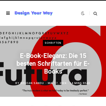
SCHRIFTEN
E-Book-Eleganz: Die 15
besten Schriftarten für E-
Books
BY
BOGDAN SANDU
MAI 17, 2024
14 MINS READ