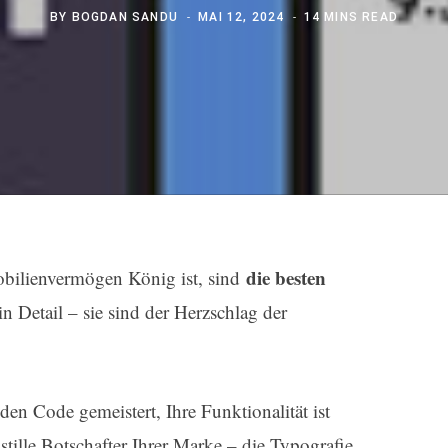
BY
BOGDAN SANDU
MAI 12, 2024
14 MINS READ
die besten
mobilienvermögen König ist, sind
in Detail – sie sind der Herzschlag der
 den Code gemeistert, Ihre Funktionalität ist
r stille Botschafter Ihrer Marke – die Typografie.