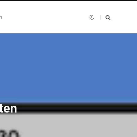
n
ten