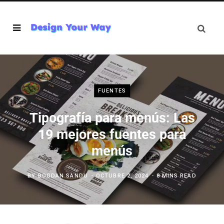
FUENTES
Tipografía para menús: Las
19 mejores fuentes para
menús
BY
BOGDAN SANDU
OCTUBRE 2, 2024
8 MINS READ