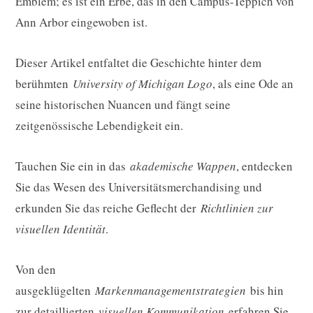
Emblem; es ist ein Erbe, das in den Campus-Teppich von
Ann Arbor eingewoben ist.
Dieser Artikel entfaltet die Geschichte hinter dem
berühmten
University of Michigan Logo
, als eine Ode an
seine historischen Nuancen und fängt seine
zeitgenössische Lebendigkeit ein.
Tauchen Sie ein in das
akademische Wappen
, entdecken
Sie das Wesen des Universitätsmerchandising und
erkunden Sie das reiche Geflecht der
Richtlinien zur
visuellen Identität
.
Von den
ausgeklügelten
Markenmanagementstrategien
bis hin
zur detaillierten
visuellen Kommunikation
erfahren Sie,