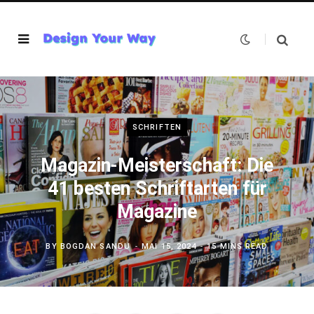
SCHRIFTEN
Magazin-Meisterschaft: Die
41 besten Schriftarten für
Magazine
BY
BOGDAN SANDU
MAI 15, 2024
15 MINS READ