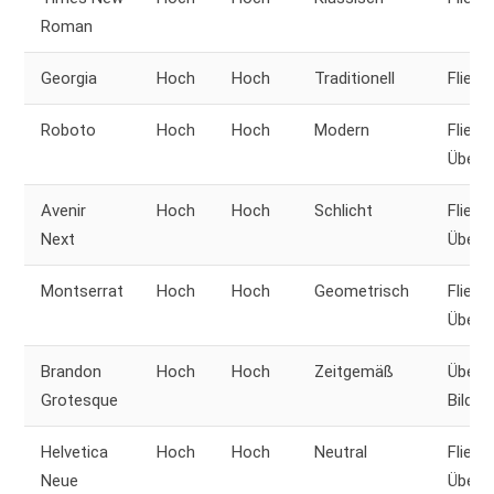
Roman
Georgia
Hoch
Hoch
Traditionell
Fließt
Roboto
Hoch
Hoch
Modern
Fließt
Übersc
Avenir
Hoch
Hoch
Schlicht
Fließt
Next
Übersc
Montserrat
Hoch
Hoch
Geometrisch
Fließt
Übersc
Brandon
Hoch
Hoch
Zeitgemäß
Übersc
Grotesque
Bildun
Helvetica
Hoch
Hoch
Neutral
Fließt
Neue
Übersc