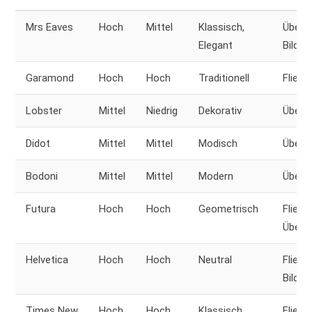
Mrs Eaves
Hoch
Mittel
Klassisch,
Übersc
Elegant
Bildun
Garamond
Hoch
Hoch
Traditionell
Fließt
Lobster
Mittel
Niedrig
Dekorativ
Übersc
Didot
Mittel
Mittel
Modisch
Übersc
Bodoni
Mittel
Mittel
Modern
Übersc
Futura
Hoch
Hoch
Geometrisch
Fließt
Übersc
Helvetica
Hoch
Hoch
Neutral
Fließt
Bildun
Times New
Hoch
Hoch
Klassisch
Fließt