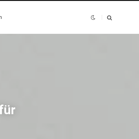
n
für