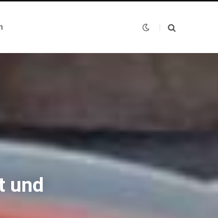
n
t und