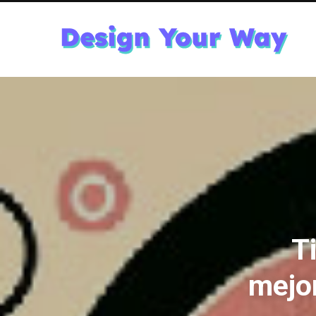
T
mejor