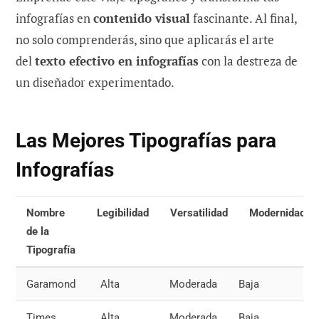
infografías en
contenido visual
fascinante. Al final,
no solo comprenderás, sino que aplicarás el arte
del
texto efectivo en infografías
con la destreza de
un diseñador experimentado.
Las Mejores Tipografías para
Infografías
Nombre
Legibilidad
Versatilidad
Modernidad
de la
Tipografía
Garamond
Alta
Moderada
Baja
Al
Times
Alta
Moderada
Baja
Al