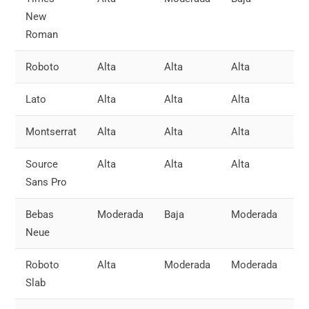
New
Roman
Roboto
Alta
Alta
Alta
M
Lato
Alta
Alta
Alta
M
Montserrat
Alta
Alta
Alta
M
Source
Alta
Alta
Alta
M
Sans Pro
Bebas
Moderada
Baja
Moderada
Ba
Neue
Roboto
Alta
Moderada
Moderada
M
Slab