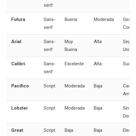
serif
Futura
Sans-
Buena
Moderada
Geomé
serif
Conte
Arial
Sans-
Muy
Alta
Segura
serif
Buena
Univer
Calibri
Sans-
Excelente
Alta
Suave,
serif
Pacifico
Script
Moderada
Baja
Casual
Amist
Lobster
Script
Moderada
Baja
Singula
Distint
Great
Script
Baja
Baja
Elegan