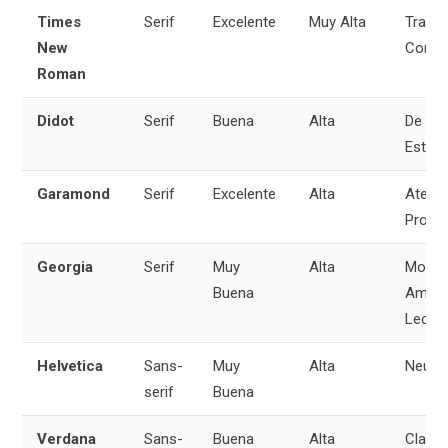
Times
Serif
Excelente
Muy Alta
Tradic
New
Confia
Roman
Didot
Serif
Buena
Alta
De Mo
Estilo
Garamond
Serif
Excelente
Alta
Atemp
Profes
Georgia
Serif
Muy
Alta
Moder
Buena
Amigab
Lector
Helvetica
Sans-
Muy
Alta
Neutra
serif
Buena
Verdana
Sans-
Buena
Alta
Clara,