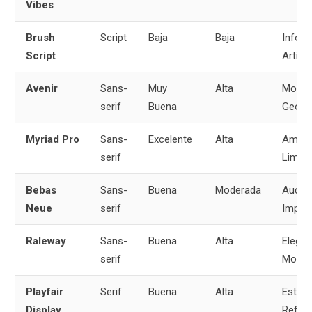
Vibes
Brush
Script
Baja
Baja
Inform
Script
Artísti
Avenir
Sans-
Muy
Alta
Moder
serif
Buena
Geomé
Myriad Pro
Sans-
Excelente
Alta
Amist
serif
Limpia
Bebas
Sans-
Buena
Moderada
Audaz
Neue
serif
Impac
Raleway
Sans-
Buena
Alta
Elegan
serif
Moder
Playfair
Serif
Buena
Alta
Estilos
Display
Refina