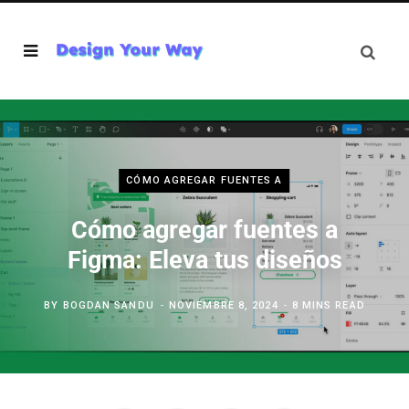
CÓMO AGREGAR FUENTES A
Cómo agregar fuentes a
Figma: Eleva tus diseños
BY
BOGDAN SANDU
NOVIEMBRE 8, 2024
8 MINS READ