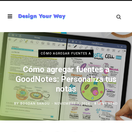
CÓMO AGREGAR FUENTES A
Cómo agregar fuentes a
GoodNotes: Personaliza tus
notas
BY
BOGDAN SANDU
NOVIEMBRE 7, 2024
8 MINS READ